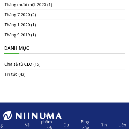
Tháng mười một 2020
(1)
Tháng 7 2020
(2)
Tháng 1 2020
(1)
Tháng 9 2019
(1)
DANH MỤC
Chia sẻ từ CEO
(15)
Tin tức
(43)
Sản
phẩm
Blog
ng
Về
Dự
Tin
Liên
và
của