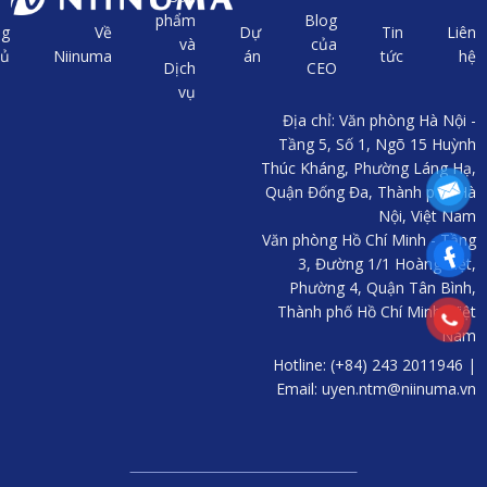
phẩm
Blog
ng
Về
Dự
Tin
Liên
và
của
hủ
Niinuma
án
tức
hệ
Dịch
CEO
vụ
Địa chỉ: Văn phòng Hà Nội -
Tầng 5, Số 1, Ngõ 15 Huỳnh
Thúc Kháng, Phường Láng Hạ,
Quận Đống Đa, Thành phố Hà
Nội, Việt Nam
Văn phòng Hồ Chí Minh - Tầng
3, Đường 1/1 Hoàng Việt,
Phường 4, Quận Tân Bình,
Thành phố Hồ Chí Minh, Việt
Nam
Hotline: (+84) 243 2011946 |
Email: uyen.ntm@niinuma.vn