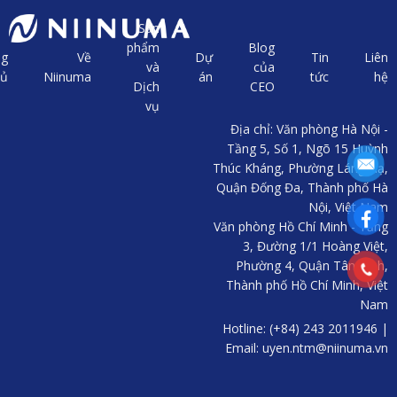
Sản
phẩm
Blog
ng
Về
Dự
Tin
Liên
và
của
hủ
Niinuma
án
tức
hệ
Dịch
CEO
vụ
Địa chỉ: Văn phòng Hà Nội -
Tầng 5, Số 1, Ngõ 15 Huỳnh
Thúc Kháng, Phường Láng Hạ,
Quận Đống Đa, Thành phố Hà
Nội, Việt Nam
Văn phòng Hồ Chí Minh - Tầng
3, Đường 1/1 Hoàng Việt,
Phường 4, Quận Tân Bình,
Thành phố Hồ Chí Minh, Việt
Nam
Hotline: (+84) 243 2011946 |
Email: uyen.ntm@niinuma.vn