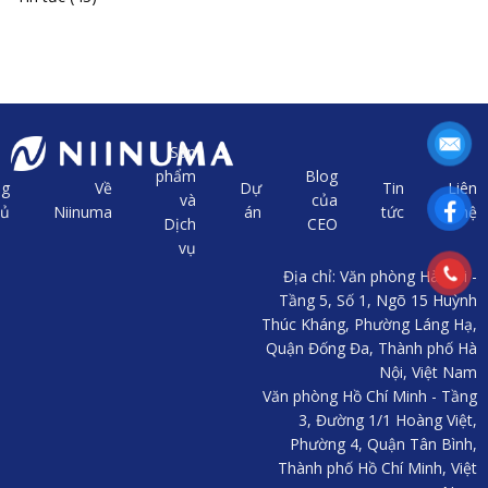
Sản
phẩm
Blog
ng
Về
Dự
Tin
Liên
và
của
hủ
Niinuma
án
tức
hệ
Dịch
CEO
vụ
Địa chỉ: Văn phòng Hà Nội -
Tầng 5, Số 1, Ngõ 15 Huỳnh
Thúc Kháng, Phường Láng Hạ,
Quận Đống Đa, Thành phố Hà
Nội, Việt Nam
Văn phòng Hồ Chí Minh - Tầng
3, Đường 1/1 Hoàng Việt,
Phường 4, Quận Tân Bình,
Thành phố Hồ Chí Minh, Việt