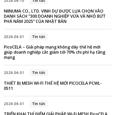
2026.06.10
Tin tức
NIINUMA CO., LTD. VINH DỰ ĐƯỢC LỰA CHỌN VÀO
DANH SÁCH “300 DOANH NGHIỆP VỪA VÀ NHỎ BỨT
PHÁ NĂM 2025” CỦA NHẬT BẢN
2026.06.01
Tin tức
PicoCELA – Giải pháp mạng không dây thế hệ mới
giúp doanh nghiệp cắt giảm tới 70% chi phí hạ tầng
mạng
2026.06.01
Tin tức
THIẾT BỊ MESH WI-FI THẾ HỆ MỚI PICOCELA PCWL-
0511
2026.06.01
Tin tức
TRIỂN KHAI THÍ ĐIỂM GIẢI PHÁP Wi-Fi MESH PicoCELA