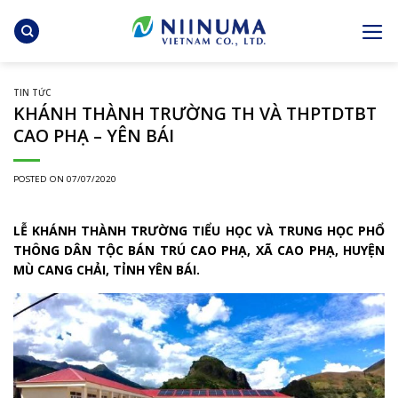
Skip
to
content
TIN TỨC
KHÁNH THÀNH TRƯỜNG TH VÀ THPTDTBT
CAO PHẠ – YÊN BÁI
POSTED ON
07/07/2020
LỄ KHÁNH THÀNH TRƯỜNG TIỂU HỌC VÀ TRUNG HỌC PHỔ
THÔNG DÂN TỘC BÁN TRÚ CAO PHẠ, XÃ CAO PHẠ, HUYỆN
MÙ CANG CHẢI, TỈNH YÊN BÁI.