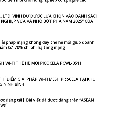
Bước tiến mới cho nông nghiệp công nghệ cao
., LTD. VINH DỰ ĐƯỢC LỰA CHỌN VÀO DANH SÁCH
 NGHIỆP VỪA VÀ NHỎ BỨT PHÁ NĂM 2025” CỦA
Giải pháp mạng không dây thế hệ mới giúp doanh
iảm tới 70% chi phí hạ tầng mạng
SH WI-FI THẾ HỆ MỚI PICOCELA PCWL-0511
THÍ ĐIỂM GIẢI PHÁP Wi-Fi MESH PicoCELA TẠI KHU
 NINH BÌNH
ợc đăng tải】Bài viết đã được đăng trên “ASEAN
ews”