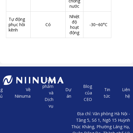
chống
nước
Nhiệt
Tự động
độ
phục hồi
Có
-30~60°C
hoạt
kênh
động
Sản
phẩm
Blog
ng
Về
Dự
Tin
Liên
và
của
hủ
Niinuma
án
tức
hệ
Dịch
CEO
vụ
Địa chỉ: Văn phòng Hà Nội -
Tầng 5, Số 1, Ngõ 15 Huỳnh
Thúc Kháng, Phường Láng Hạ,