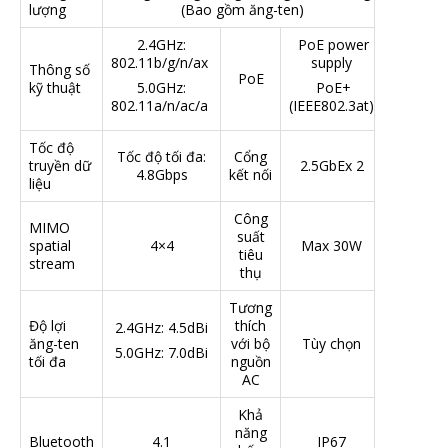
lượng
(Bao gồm ăng-ten)
2.4GHz:
PoE power
802.11b/g/n/ax
supply
Thông số
PoE
kỹ thuật
5.0GHz:
PoE+
802.11a/n/ac/a
(IEEE802.3at)
Tốc độ
Tốc độ tối đa:
Cổng
truyền dữ
2.5GbEx 2
4.8Gbps
kết nối
liệu
Công
MIMO
suất
spatial
4×4
Max 30W
tiêu
stream
thụ
Tương
Độ lợi
thích
2.4GHz: 4.5dBi
ăng-ten
với bộ
Tùy chọn
5.0GHz: 7.0dBi
tối đa
nguồn
AC
Khả
năng
Bluetooth
4.1
IP67