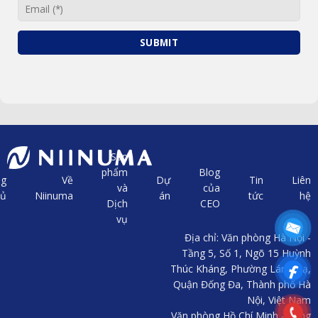
Sản
phẩm
Blog
ng
Về
Dự
Tin
Liên
và
của
hủ
Niinuma
án
tức
hệ
Dịch
CEO
vụ
Địa chỉ: Văn phòng Hà Nội -
Tầng 5, Số 1, Ngõ 15 Huỳnh
Thúc Kháng, Phường Láng Hạ,
Quận Đống Đa, Thành phố Hà
Nội, Việt Nam
Văn phòng Hồ Chí Minh - Tầng