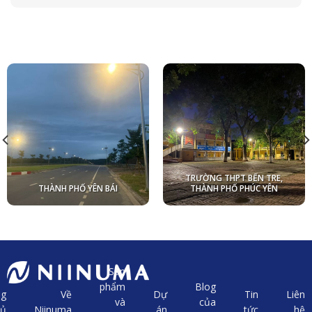
TRƯỜNG THPT BẾN TRE,
THÀNH PHỐ YÊN BÁI
THÀNH PHỐ PHÚC YÊN
Sản
phẩm
Blog
ng
Về
Dự
Tin
Liên
và
của
hủ
Niinuma
án
tức
hệ